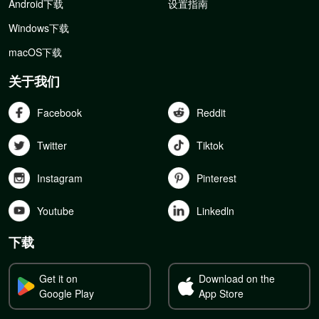
Android下载
设置指南
Windows下载
macOS下载
关于我们
Facebook
Reddit
Twitter
Tiktok
Instagram
Pinterest
Youtube
Linkedln
下载
Get it on
Download on the
Google Play
App Store